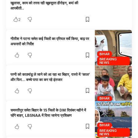
खुलासा, काम को तरस रही खूबसूरत हीरोइन, बयां की
आपबीती..
2
नीतीश ने पटना समेत कई जिलों का एरियल सर्वे किया, बाढ़ पर
अफसरों को निर्देश
BIHAR
BREAKING
NEWS
पत्नी को काठमांडू ले जाने को आ रहा था बिहार, रास्ते में ‘काल’
और फिर… बच्चे पापा का कर रहे इंतजार
BIHAR
समस्तीपुर समेत बिहार के 15 जिलों के DM दिसंबर महीने में
रहेंगे बाहर, LBSNAA में दिया जायेगा प्रशिक्षण
BIHAR
BREAKING
NEWS