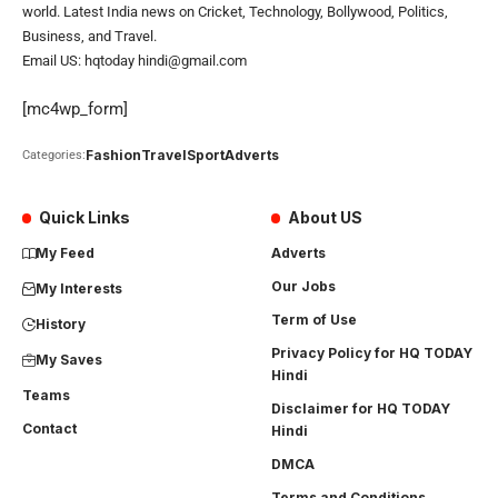
world. Latest India news on Cricket, Technology, Bollywood, Politics,
Business, and Travel.
Email US: hqtoday hindi@gmail.com
[mc4wp_form]
Fashion
Travel
Sport
Adverts
Categories:
Quick Links
About US
My Feed
Adverts
Our Jobs
My Interests
Term of Use
History
Privacy Policy for HQ TODAY
My Saves
Hindi
Teams
Disclaimer for HQ TODAY
Contact
Hindi
DMCA
Terms and Conditions